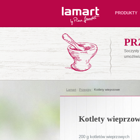
Lamart
PRODUKTY
PR
Soczysty 
umożliwi
Lamart
|
Przepisy
|
Kotlety wieprzowe
Kotlety wieprzo
200 g kotletów wieprzowych