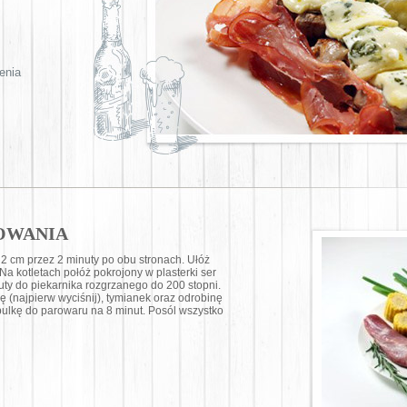
enia
OWANIA
i 2 cm przez 2 minuty po obu stronach. Ułóż
 Na kotletach połóż pokrojony w plasterki ser
uty do piekarnika rozgrzanego do 200 stopni.
 (najpierw wyciśnij), tymianek oraz odrobinę
cebulkę do parowaru na 8 minut. Posól wszystko