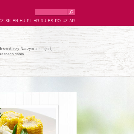
CZ
SK
EN
HU
PL
HR
RU
ES
RO
UZ
AR
ich smakoszy. Naszym celem jest,
zesnego dania.