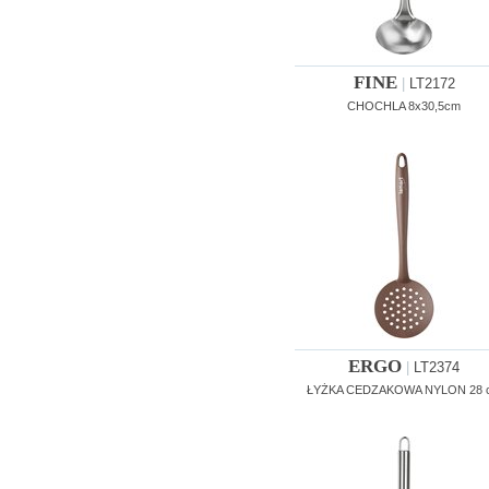
FINE
|
LT2172
CHOCHLA 8x30,5cm
ERGO
|
LT2374
ŁYŻKA CEDZAKOWA NYLON 28 