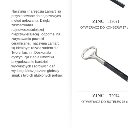
Naczynia i narzędzia Lamart są
przystosowane do najnowszych
metod gotowania. Dzięki
ZINC
|
LT2071
zastosowaniu
OTWIERACZ DO KONSERW 17 
najnowocześniejszej
nieprzywierającej i odpornej na
zarysowania powłoki
ceramicznej, naczynia Lamart,
są idealnym rozwiązaniem dla
Twojej kuchni. Doskonała
dystrybucja ciepła umożliwi
przygotowanie bardziej
wykwintnych i zdrowych dań,
wydobędziesz jeszcze głębszy
smak z twoich ulubionych potraw.
ZINC
|
LT2074
OTWIERACZ DO BUTELEK 15 