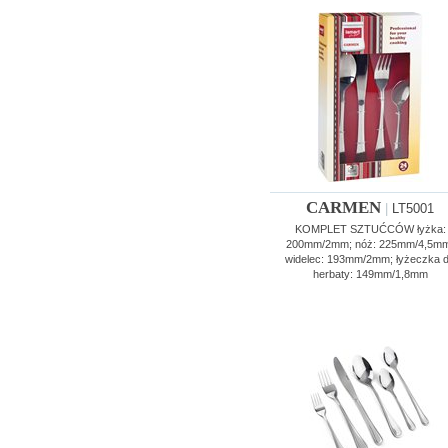
CARMEN
|
LT5001
KOMPLET SZTUĆCÓW łyżka:
200mm/2mm; nóż: 225mm/4,5mm
widelec: 193mm/2mm; łyżeczka 
herbaty: 149mm/1,8mm