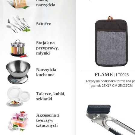
narzędzia
Sztućce
Stojak na
przyprawy,
młynki
Narzędzia
FLAME
kuchenne
|
LT0023
Tekstylna podkładka termiczna p
garnek 25X17 CM 25X17CM
Talerze, kubki,
szklanki
Akcesoria z
tworzyw
sztucznych