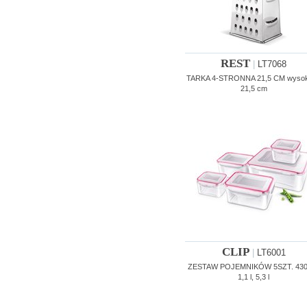
REST
|
LT7068
TARKA 4-STRONNA 21,5 CM wyso
21,5 cm
CLIP
|
LT6001
ZESTAW POJEMNIKÓW 5SZT. 430 
1,1 l, 5,3 l