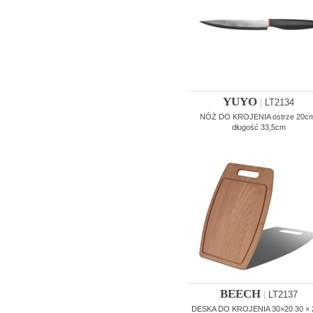
YUYO
|
LT2134
NÓŻ DO KROJENIA ostrze 20cm
długość 33,5cm
BEECH
|
LT2137
DESKA DO KROJENIA 30×20 30 × 