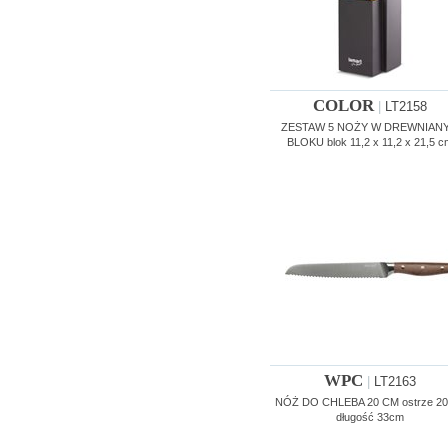
COLOR
|
LT2158
ZESTAW 5 NOŻY W DREWNIAN
BLOKU blok 11,2 x 11,2 x 21,5 c
WPC
|
LT2163
NÓŻ DO CHLEBA 20 CM ostrze 20
długość 33cm