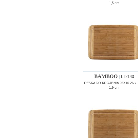
1,5 cm
BAMBOO
|
LT2140
DESKA DO KROJENIA 26X16 26 x 
1,9 cm