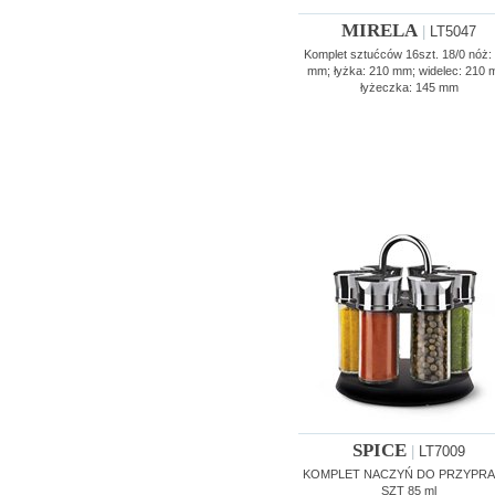
MIRELA
|
LT5047
Komplet sztućców 16szt. 18/0 nóż:
mm; łyżka: 210 mm; widelec: 210 
łyżeczka: 145 mm
SPICE
|
LT7009
KOMPLET NACZYŃ DO PRZYPRA
SZT 85 ml