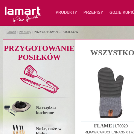
Lamart
PRODUKTY
PRZEPISY
GDZIE KUPI
Lamart
|
Produkty
|
PRZYGOTOWANIE POSIŁKÓW
PRZYGOTOWANIE
WSZYSTKO
POSIŁKÓW
Narzędzia
kuchenne
FLAME
|
LT0020
Noże, noże w
RĘKAWICA KUCHENNA 35 X 17
bloku,