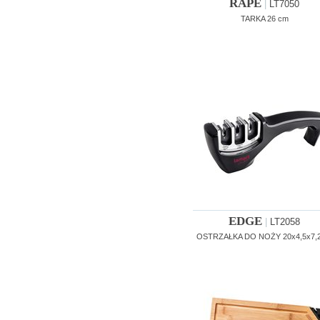
RAPE
|
LT7050
TARKA 26 cm
EDGE
|
LT2058
OSTRZAŁKA DO NOŻY 20x4,5x7,