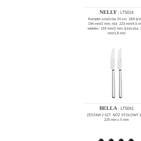
NELLY
|
LT5014
Komplet sztućców 24 szt. 18/0 łyż
194 mm/2 mm; nóż: 223 mm/4,5 
widelec: 193 mm/2 mm; łyżeczka: 
mm/1,8 mm
BELLA
|
LT5041
ZESTAW 2 SZT. NÓŻ STOŁOWY 1
225 mm x 5 mm