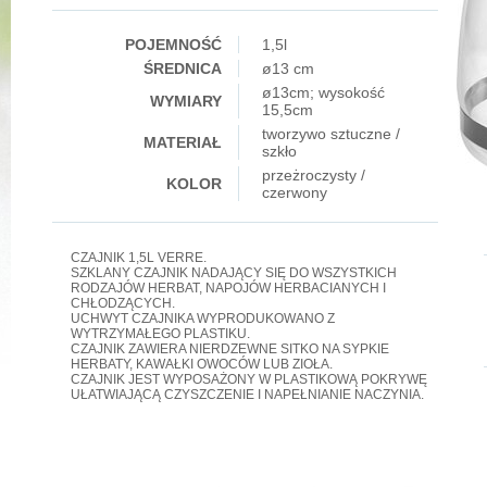
POJEMNOŚĆ
1,5l
ŚREDNICA
ø13 cm
ø13cm; wysokość
WYMIARY
15,5cm
tworzywo sztuczne /
MATERIAŁ
szkło
przeżroczysty /
KOLOR
czerwony
CZAJNIK 1,5L VERRE.
SZKLANY CZAJNIK NADAJĄCY SIĘ DO WSZYSTKICH
RODZAJÓW HERBAT, NAPOJÓW HERBACIANYCH I
CHŁODZĄCYCH.
UCHWYT CZAJNIKA WYPRODUKOWANO Z
WYTRZYMAŁEGO PLASTIKU.
CZAJNIK ZAWIERA NIERDZEWNE SITKO NA SYPKIE
HERBATY, KAWAŁKI OWOCÓW LUB ZIOŁA.
CZAJNIK JEST WYPOSAŻONY W PLASTIKOWĄ POKRYWĘ
UŁATWIAJĄCĄ CZYSZCZENIE I NAPEŁNIANIE NACZYNIA.