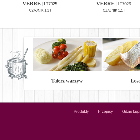
VERRE
VERRE
|
LT7025
|
LT7026
CZAJNIK 1,1 l
CZAJNIK 1,1 l
Talerz warzyw
Łos
Produkty
Przepisy
Gdzie kup