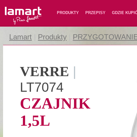
Lamart
PRODUKTY
PRZEPISY
GDZIE KUPI
Lamart
|
Produkty
|
PRZYGOTOWANI
VERRE
|
LT7074
CZAJNIK
1,5L