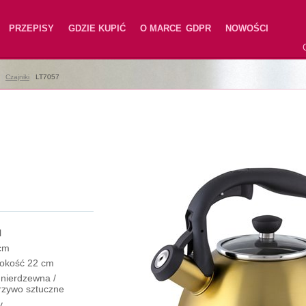
PRZEPISY
GDZIE KUPIĆ
O MARCE
GDPR
NOWOŚCI
|
Czajniki
|
LT7057
l
cm
okość 22 cm
l nierdzewna /
rzywo sztuczne
y