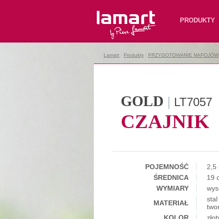
Lamart
PRODUKTY
Lamart
|
Produkty
|
PRZYGOTOWANIE NAPOJÓW
GOLD
|
LT7057
CZAJNIK
POJEMNOŚĆ
2,5 
ŚREDNICA
19 
WYMIARY
wys
sta
MATERIAŁ
two
KOLOR
złot