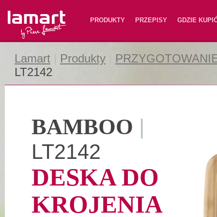
Lamart
PRODUKTY
PRZEPISY
GDZIE KUPI
Lamart
|
Produkty
|
PRZYGOTOWANIE
LT2142
BAMBOO
|
LT2142
DESKA DO
KROJENIA