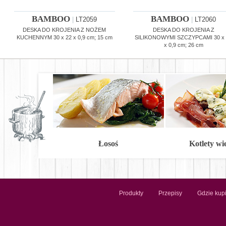
BAMBOO
BAMBOO
|
LT2059
|
LT2060
DESKA DO KROJENIA Z NOŻEM
DESKA DO KROJENIA Z
KUCHENNYM 30 x 22 x 0,9 cm; 15 cm
SILIKONOWYMI SZCZYPCAMI 30 x
x 0,9 cm; 26 cm
Łosoś
Kotlety w
Produkty
Przepisy
Gdzie kup