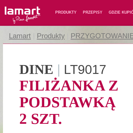
Lamart
PRODUKTY
PRZEPISY
GDZIE KUPI
Lamart
|
Produkty
|
PRZYGOTOWANIE
DINE
|
LT9017
FILIŻANKA Z
PODSTAWKĄ
2 SZT.