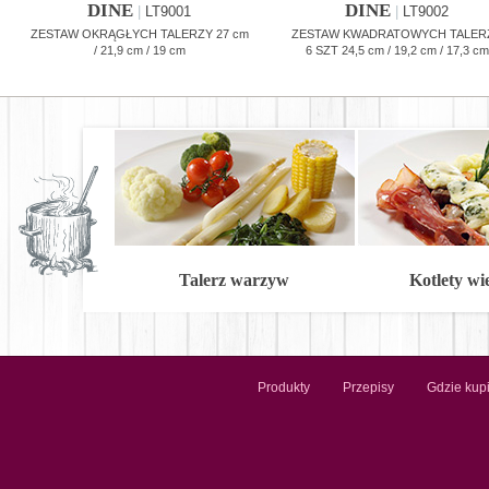
DINE
DINE
|
LT9001
|
LT9002
ZESTAW OKRĄGŁYCH TALERZY 27 cm
ZESTAW KWADRATOWYCH TALER
/ 21,9 cm / 19 cm
6 SZT 24,5 cm / 19,2 cm / 17,3 cm
Talerz warzyw
Kotlety w
Produkty
Przepisy
Gdzie kup