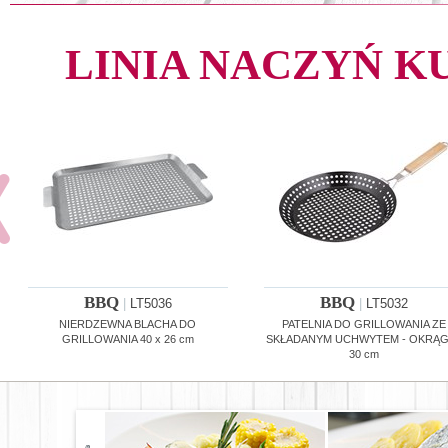
LINIA NACZYŃ 
BBQ
BBQ
|
LT5036
|
LT5032
NIERDZEWNA BLACHA DO
PATELNIA DO GRILLOWANIA ZE
GRILLOWANIA 40 x 26 cm
SKŁADANYM UCHWYTEM - OKRĄG
30 cm