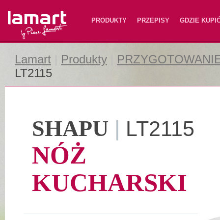
Lamart
PRODUKTY
PRZEPISY
GDZIE KUPI
Lamart
|
Produkty
|
PRZYGOTOWANIE
LT2115
SHAPU
|
LT2115
NÓŻ
KUCHARSKI