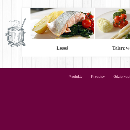
Łosoś
Talerz 
Produkty
Przepisy
Gdzie kup