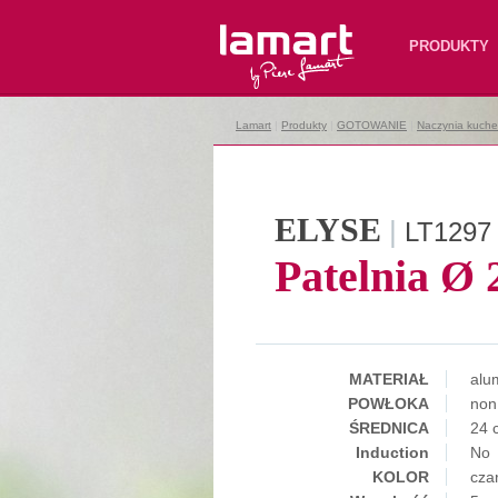
Lamart
PRODUKTY
Lamart
|
Produkty
|
GOTOWANIE
|
Naczynia kuche
ELYSE
|
LT1297
Patelnia Ø 
MATERIAŁ
alu
POWŁOKA
non 
ŚREDNICA
24 
Induction
No
KOLOR
cza