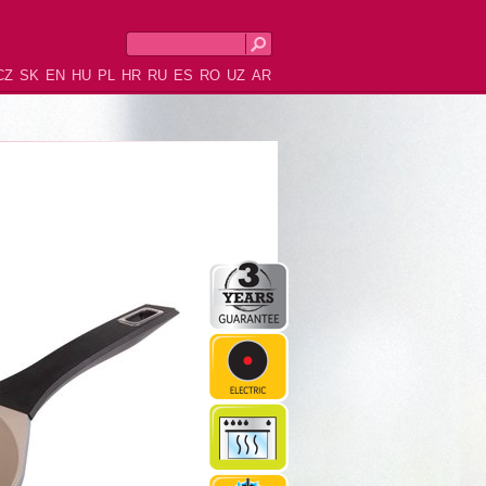
CZ
SK
EN
HU
PL
HR
RU
ES
RO
UZ
AR