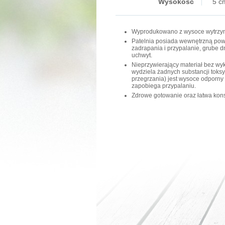
Wysokość
5 c
Wyprodukowano z wysoce wytrzy
Patelnia posiada wewnętrzną pow
zadrapania i przypalanie, grube d
uchwyt.
Nieprzywierający materiał bez wy
wydziela żadnych substancji toks
przegrzania) jest wysoce odporny 
zapobiega przypalaniu.
Zdrowe gotowanie oraz łatwa kons