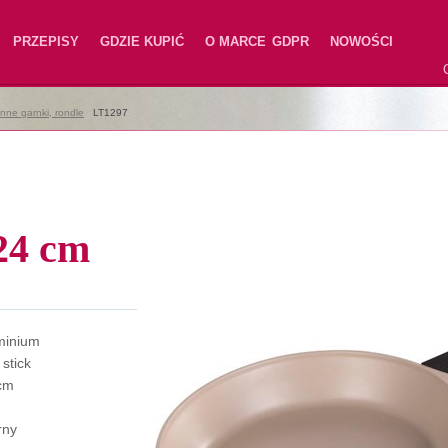
PRZEPISY
GDZIE KUPIĆ
O MARCE
GDPR
NOWOŚCI
nne garnki, rondle
|
LT1297
24 cm
minium
stick
cm
rny