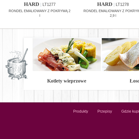
HARD
HARD
|
LT1277
|
LT1278
RONDEL EMALIOWANY Z POKRYWĄ 2
RONDEL EMALIOWANY Z POKRY
l
2,9 l
Kotlety wieprzowe
Łos
Produkty
Przepisy
Gdzie kup