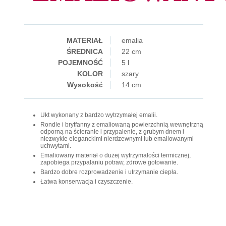
MATERIAŁ
emalia
ŚREDNICA
22 cm
POJEMNOŚĆ
5 l
KOLOR
szary
Wysokość
14 cm
Ukt wykonany z bardzo wytrzymałej emalii.
Rondle i brytfanny z emaliowaną powierzchnią wewnętrzną
odporną na ścieranie i przypalenie, z grubym dnem i
niezwykle eleganckimi nierdzewnymi lub emaliowanymi
uchwytami.
Emaliowany materiał o dużej wytrzymałości termicznej,
zapobiega przypalaniu potraw, zdrowe gotowanie.
Bardzo dobre rozprowadzenie i utrzymanie ciepła.
Łatwa konserwacja i czyszczenie.