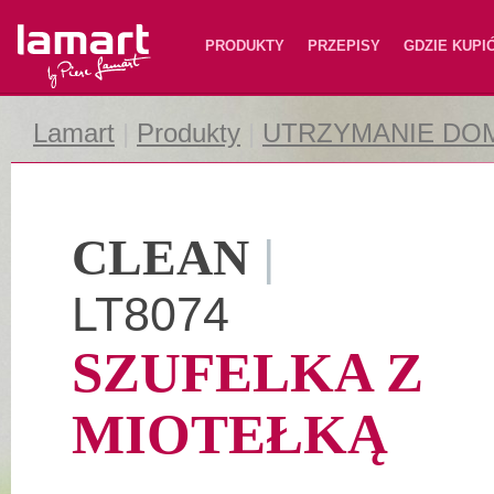
Lamart
PRODUKTY
PRZEPISY
GDZIE KUPI
Lamart
|
Produkty
|
UTRZYMANIE DO
CLEAN
|
LT8074
SZUFELKA Z
MIOTEŁKĄ