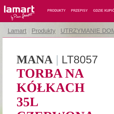
Lamart
PRODUKTY
PRZEPISY
GDZIE KUPI
Lamart
|
Produkty
|
UTRZYMANIE DO
MANA
|
LT8057
TORBA NA
KÓŁKACH
35L