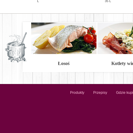
L
35 L
Łosoś
Kotlety w
Produkty
Przepisy
Gdzie kup