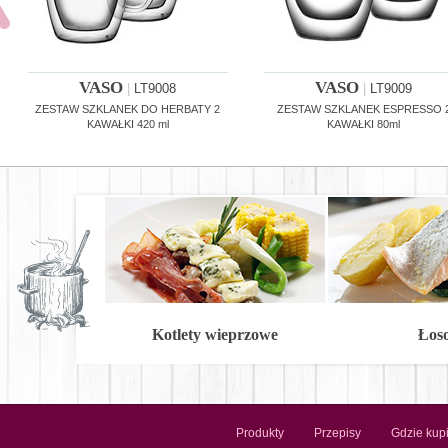
VASO
VASO
|
LT9008
|
LT9009
ZESTAW SZKLANEK DO HERBATY 2
ZESTAW SZKLANEK ESPRESSO 
KAWAŁKI 420 ml
KAWAŁKI 80ml
Kotlety wieprzowe
Łos
Produkty
Przepisy
Gdzie kup