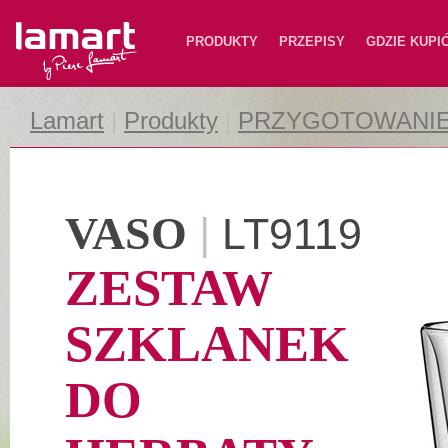
Lamart
PRODUKTY
PRZEPISY
GDZIE KUPI
Lamart
|
Produkty
|
PRZYGOTOWANIE
VASO
|
LT9119
ZESTAW
SZKLANEK
DO