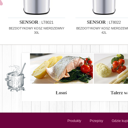
SENSOR
SENSOR
|
LT8021
|
LT8022
BEZDOTYKOWY KOSZ NIERDZEWNY
BEZDOTYKOWY KOSZ NIERDZEW
30L
42L
Łosoś
Talerz 
Produkty
Przepisy
Gdzie kup