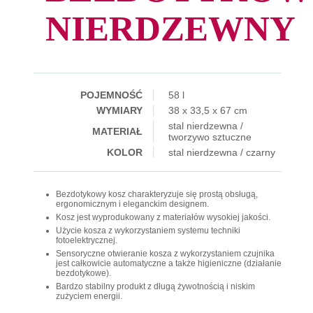
NIERDZEWNY
POJEMNOŚĆ
58 l
WYMIARY
38 x 33,5 x 67 cm
stal nierdzewna /
MATERIAŁ
tworzywo sztuczne
KOLOR
stal nierdzewna / czarny
Bezdotykowy kosz charakteryzuje się prostą obsługą,
ergonomicznym i eleganckim designem.
Kosz jest wyprodukowany z materiałów wysokiej jakości.
Użycie kosza z wykorzystaniem systemu techniki
fotoelektrycznej.
Sensoryczne otwieranie kosza z wykorzystaniem czujnika
jest całkowicie automatyczne a także higieniczne (działanie
bezdotykowe).
Bardzo stabilny produkt z długą żywotnością i niskim
zużyciem energii.