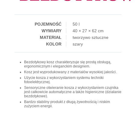
POJEMNOŚĆ
50 l
WYMIARY
40 × 27 × 62 cm
MATERIAŁ
tworzywo sztuczne
KOLOR
szary
Bezdotykowy kosz charakteryzuje się prostą obsługą,
ergonomicznym i eleganckim designem.
Kosz jest wyprodukowany z materiałów wysokiej jakości.
Użycie kosza z wykorzystaniem systemu techniki
fotoelektrycznej.
Sensoryczne otwieranie kosza z wykorzystaniem czujnika
jest całkowicie automatyczne a także higieniczne (działanie
bezdotykowe).
Bardzo stabilny produkt z długą żywotnością i niskim
zużyciem energii.