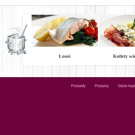
Łosoś
Kotlety w
Produkty
Przepisy
Gdzie kup