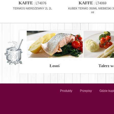
KAFFE
KAFFE
|
LT4076
|
LT4069
TERMOS NIERDZEWNY 2L 2L
KUBEK TERMO 350ML NIEBIESKI 3
ml
Łosoś
Talerz 
Produkty
Przepisy
Gdzie kup