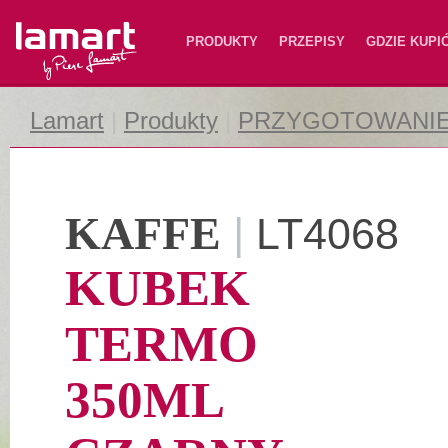
Lamart
PRODUKTY
PRZEPISY
GDZIE KUPI
Lamart
|
Produkty
|
PRZYGOTOWANI
KAFFE
|
LT4068
KUBEK
TERMO
350ML