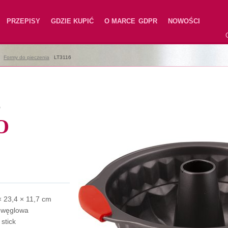
PRZEPISY
GDZIE KUPIĆ
O MARCE
GDPR
NOWOŚCI
|
Formy do pieczenia
|
LT3116
6
O
× 23,4 × 11,7 cm
l węglowa
stick