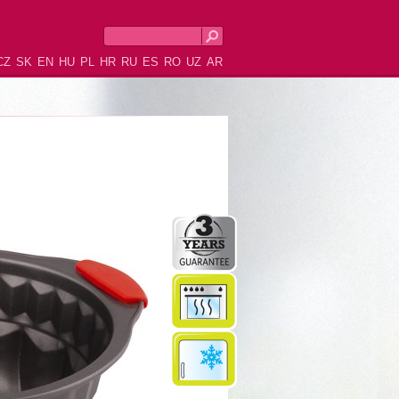
CZ
SK
EN
HU
PL
HR
RU
ES
RO
UZ
AR