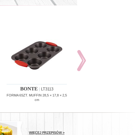
BONTE
BONTE
|
LT3113
|
LT3114
FORMA 6SZT. MUFFIN 28,5 × 17,8 × 2,5
FORMA 12SZT. MUFFIN 41 × 26,7 × 
cm
cm
WIĘCEJ PRZEPISÓW >