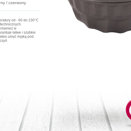
rny / czerwony
ratury od - 60 do 230°C
technicznych.
 również w
antuje łatwe i szybkie
łatwo umyć myjką pod
czyń.