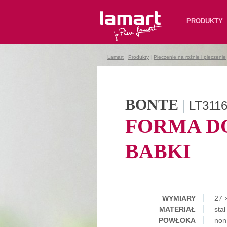
Lamart
PRODUKTY
Lamart
|
Produkty
|
Pieczenie na rożnie i pieczenie
BONTE
|
LT311
FORMA D
BABKI
WYMIARY
27 
MATERIAŁ
sta
POWŁOKA
non 