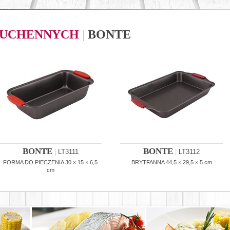
 KUCHENNYCH
|
BONTE
BONTE
BONTE
|
LT3111
|
LT3112
FORMA DO PIECZENIA 30 × 15 × 6,5
BRYTFANNA 44,5 × 29,5 × 5 cm
cm