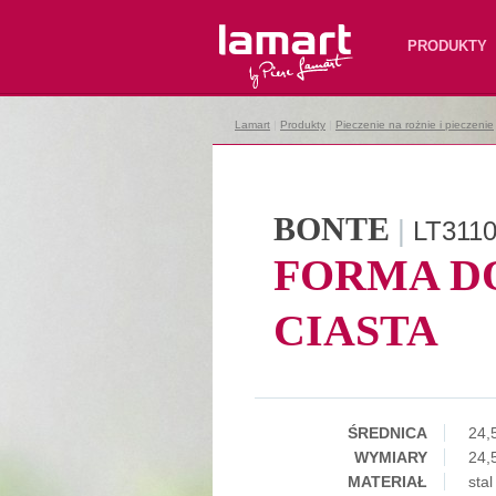
Lamart
PRODUKTY
Lamart
|
Produkty
|
Pieczenie na rożnie i pieczenie
BONTE
|
LT311
FORMA D
CIASTA
ŚREDNICA
24,
WYMIARY
24,
MATERIAŁ
sta