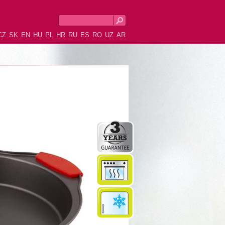
CZ
SK
EN
HU
PL
HR
RU
ES
RO
UZ
AR