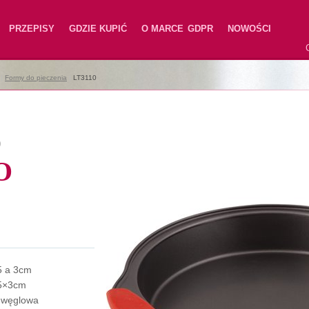
PRZEPISY
GDZIE KUPIĆ
O MARCE
GDPR
NOWOŚCI
|
Formy do pieczenia
|
LT3110
0
O
5 a 3cm
5×3cm
l węglowa