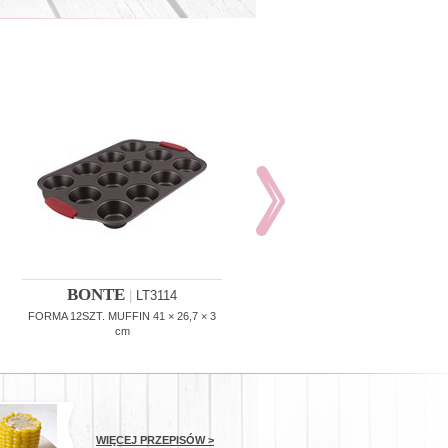
BONTE
BONTE
|
LT3114
|
LT3115
FORMA 12SZT. MUFFIN 41 × 26,7 × 3
BLACHA DO PIECZENIA 44 × 30 × 1,
cm
cm
WIĘCEJ PRZEPISÓW >